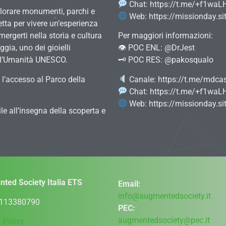
Chat: https://t.me/+f1waL
splorare monumenti, parchi e
Web: https://missionday.sit
etta per vivere un’esperienza
mergerti nella storia e cultura
Per maggiori informazioni:
gia, uno dei gioielli
👁 POC ENL: @DrJest
dell’Umanità UNESCO.
🗝 POC RES: @pakosqualo
l’accesso al Parco della
Canale: https://t.me/mdca
Chat: https://t.me/+f1waL
Web: https://missionday.sit
e all’insegna della scoperta e
ted Society Italia ETS
Email:
info@augmentedsociety.it
113380790
PEC:
augmentedsociety@pec.it
 Policy