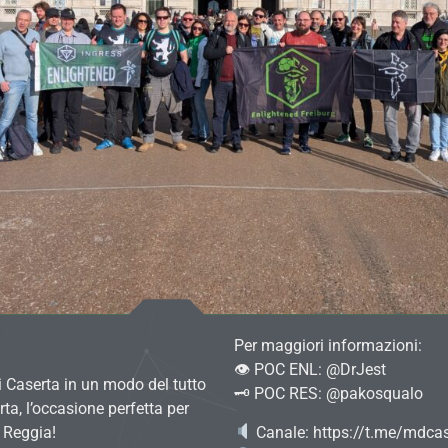
Per maggiori informazioni:
👁 POC ENL: @DrJest
i Caserta in un modo del tutto
🗝 POC RES: @pakosqualo
ta, l’occasione perfetta per
a Reggia!
Canale: https://t.me/mdca